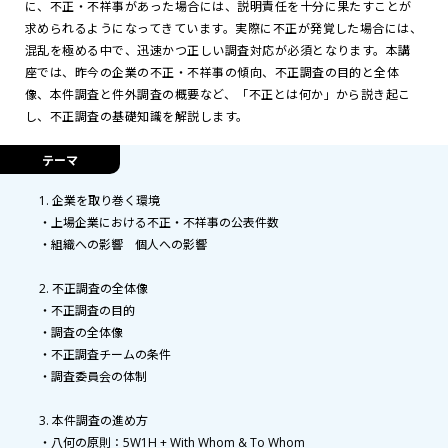
に、不正・不祥事があった場合には、説明責任を十分に果たすことが
求められるようになってきています。実際に不正が発覚した場合には、
混乱を極める中で、迅速かつ正しい調査対応が必須となります。本講
座では、昨今の企業の不正・不祥事の傾向、不正調査の目的と全体
像、本件調査と件外調査の概要など、「不正とは何か」から説き起こ
し、不正調査の基礎知識を解説します。
テーマ
1. 企業を取り巻く環境
・上場企業における不正・不祥事の公表件数
・組織への影響 個人への影響
2. 不正調査の全体像
・不正調査の目的
・調査の全体像
・不正調査チームの条件
・調査委員会の体制
3. 本件調査の進め方
・八何の原則：5W1H + With Whom & To Whom