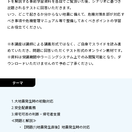
トを解説する事前学習資料を各自でご覧頂いた後、シナリオに基づき
出題されるテストに回答いただきます。
いつ、どこで起きるか分からない地震に備えて、危機対策本部が対応す
べき事項や危機管理マニュアル等で整備しておくべきポイントの学習
にお役立てください。
※本講座は講師による講義形式ではなく、ご自身でスライドを読み進
めていただき、問題に回答いただくテスト形式のオンライン教材です。
※資料は受講期間中ラーニングシステム上でのみ閲覧可能となり、ダ
ウンロードいただけませんので予めご了承ください。
テーマ
1.大地震発生時の初動対応
2.安全配慮義務
3.帰宅可否の判断・帰宅者支援
≪問題と解説≫
・【問題(1)地震発生直後】地震発生時の対応