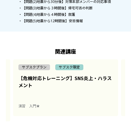
・【問題(2)地震から30分後】対策本部メンバーの対応事項
・【問題(3)地震から３時間後】帰宅可否の判断
・【問題(4)地震から４時間後】救護
・【問題(5)地震から12時間後】安否情報
関連講座
サブスクプラン
サブスク限定
【危機対応トレーニング】SNS炎上・ハラス
不
メント
演習
入門★
ガ