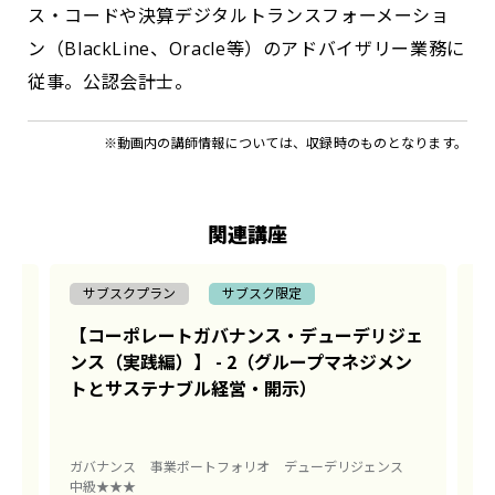
ス・コードや決算デジタルトランスフォーメーショ
ン（BlackLine、Oracle等）のアドバイザリー業務に
従事。公認会計士。
※動画内の講師情報については、収録時のものとなります。
関連講座
サブスクプラン
サブスク限定
ェ
【コーポレートガバナンス・デューデリジェ
【
ク
ンス（実践編）】 - 2（グループマネジメン
ン
トとサステナブル経営・開示）
と
ガバナンス
事業ポートフォリオ
デューデリジェンス
ガ
中級★★★
中