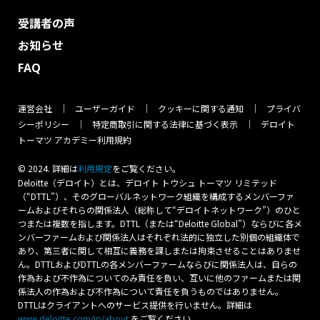
受講者の声
お知らせ
FAQ
運営会社
ユーザーガイド
クッキーに関する通知
プライバ
シーポリシー
特定商取引に関する法律に基づく表示
デロイト
トーマツ アカデミー利用規約
© 2024. 詳細は
をご覧ください。
利⽤規定
Deloitte（デロイト）とは、デロイト トウシュ トーマツ リミテッド
（“DTTL”）、そのグローバルネットワーク組織を構成するメンバーファ
ームおよびそれらの関係法人（総称して“デロイトネットワーク”）のひと
つまたは複数を指します。DTTL（または“Deloitte Global”）ならびに各メ
ンバーファームおよび関係法人はそれぞれ法的に独立した別個の組織体で
あり、第三者に関して相互に義務を課しまたは拘束させることはありませ
ん。DTTLおよびDTTLの各メンバーファームならびに関係法人は、自らの
作為および不作為についてのみ責任を負い、互いに他のファームまたは関
係法人の作為および不作為について責任を負うものではありません。
DTTLはクライアントへのサービス提供を行いません。詳細は
をご覧ください。
www.deloitte.com/jp/about