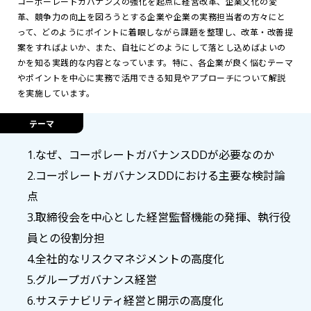
コーポーレートガバナンスの強化を起点に経営改革、企業文化の変
革、競争力の向上を図ろうとする企業や企業の実務担当者の方々にと
って、どのようにポイントに着眼しながら課題を整理し、改革・改善提
案をすればよいか、また、自社にどのようにして落とし込めばよいの
かを知る実践的な内容となっています。特に、各企業が良く悩むテーマ
やポイントを中心に実務で活用できる知見やアプローチについて解説
を実施しています。
テーマ
1.なぜ、コーポレートガバナンスDDが必要なのか
2.コーポレートガバナンスDDにおける主要な検討論
点
3.取締役会を中心とした経営監督機能の発揮、執行役
員との役割分担
4.全社的なリスクマネジメントの高度化
5.グループガバナンス経営
6.サステナビリティ経営と開示の高度化