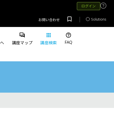
ログイン
Solutions
お問い合わせ
question_answer
apps
help_outline
FAQ
方へ
講座マップ
講座検索