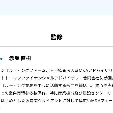
監修
赤坂 直樹
er
コンサルティングファーム、大手監査法人系M&Aアドバイザリー
イトトーマツファイナンシャルアドバイザリー合同会社に参画。
ンサルティング業務を中心に活動する部門を統括し、買収や売却
Iまでの案件実績を多数保有。特に産業機械及び建設セクターリ
をはじめとした製造業クライアントに対して幅広いM&Aフェ
つ。