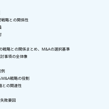
類
営戦略との関係性
義
討
その他の戦略との関係まとめ、M&Aの選択基準
諦/検討事項の全体像
実例
るM&A戦略の役割
戦略との関連性
な失敗要因