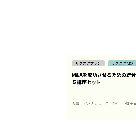
サブスクプラン
サブスク限定
M&Aを成功させるための統合実
５講座セット
人事
ガバナンス
IT
PMI
中級★