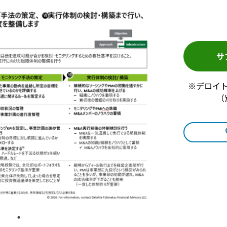
サ
※デロイ
（