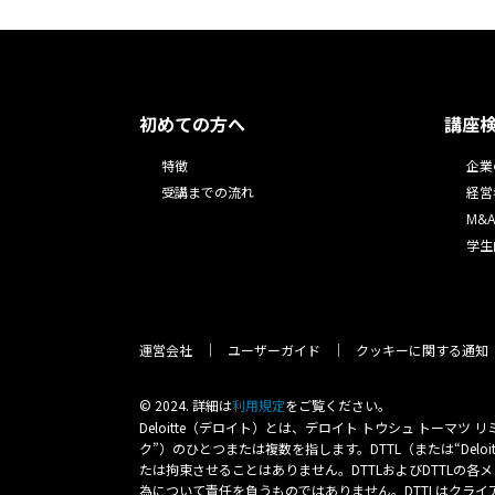
初めての方へ
講座
特徴
企業
受講までの流れ
経営
M&
学生
運営会社
ユーザーガイド
クッキーに関する通知
© 2024. 詳細は
をご覧ください。
利⽤規定
Deloitte（デロイト）とは、デロイト トウシュ トー
ク”）のひとつまたは複数を指します。DTTL（または“Del
たは拘束させることはありません。DTTLおよびDTTL
為について責任を負うものではありません。DTTLはクラ