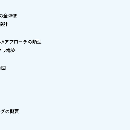
の全体像
設計
&Aアプローチの類型
フラ構築
係図
ングの概要