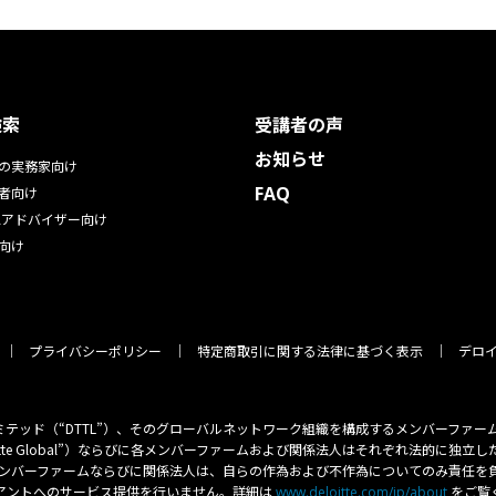
検索
受講者の声
お知らせ
の実務家向け
FAQ
者向け
Aアドバイザー向け
向け
プライバシーポリシー
特定商取引に関する法律に基づく表示
デロイ
マツ リミテッド（“DTTL”）、そのグローバルネットワーク組織を構成するメンバーフ
oitte Global”）ならびに各メンバーファームおよび関係法人はそれぞれ法的に
の各メンバーファームならびに関係法人は、自らの作為および不作為についてのみ責任
イアントへのサービス提供を行いません。詳細は
をご覧
www.deloitte.com/jp/about