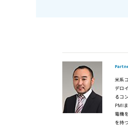
Partn
米系
デロ
るコ
PM
電機
を持