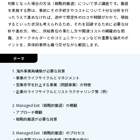
判断となった場合の方法（戦略的撤退）について学ぶ講座です。撤退
を実施する際は、事前にその手続きやコストについて十分な分析を行
ったうえで進めなければ、途中で想定外のロスや時間がかかり、頓挫
するといった状況も考えられるため、それを回避するために必要な分
析や進め方、特に、供給責任の果たし方や関連コストの網羅的な把
握、ステークホルダーとのコミュニケーションなどの重要な論点のポ
イントを、具体的事例も織り交ぜながら解説します。
テーマ
1. 海外事業再構築が必要な背景
・事業のライフサイクルとマネジメント
・営業赤字を計上する事業（問題事業）の特徴
・企業のライフサイクルとリストラクチャリング策（例）
2. Managed Exit（戦略的撤退）の概観
・アプローチ概観
・戦略的撤退が必要な背景
3. Managed Exit（戦略的撤退）のプロセス
・会社清算プロセスの全体感（製造業の場合）