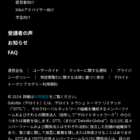
経営者向け
M&Aアドバイザー向け
学生向け
受講者の声
お知らせ
FAQ
運営会社
ユーザーガイド
クッキーに関する通知
プライバ
シーポリシー
特定商取引に関する法律に基づく表示
デロイト
トーマツ アカデミー利用規約
© 2024. 詳細は
をご覧ください。
利⽤規定
Deloitte（デロイト）とは、デロイト トウシュ トーマツ リミテッド
（“DTTL”）、そのグローバルネットワーク組織を構成するメンバーファ
ームおよびそれらの関係法人（総称して“デロイトネットワーク”）のひと
つまたは複数を指します。DTTL（または“Deloitte Global”）ならびに各メ
ンバーファームおよび関係法人はそれぞれ法的に独立した別個の組織体で
あり、第三者に関して相互に義務を課しまたは拘束させることはありませ
ん。DTTLおよびDTTLの各メンバーファームならびに関係法人は、自らの