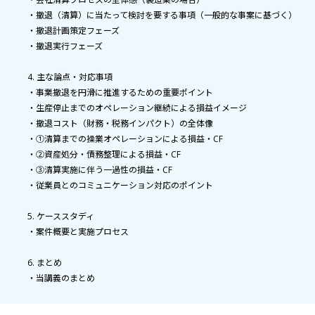
・撤退（清算）に当たって検討を要する事項（一般的な事案に基づく）
・撤退計画策定フェーズ
・撤退実行フェーズ
4. 主な論点・対応事項
・事業撤退を円滑に推進するための重要ポイント
・生産停止までのオペレーション継続による損益イメージ
・撤退コスト（財務・税務インパクト）の全体像
・①清算までの操業オペレーションによる損益・CF
・②資産処分・債務整理による損益・CF
・③清算実施に伴う一過性の損益・CF
・従業員とのコミュニケーション対応のポイント
5. ケーススタディ
・案件概要と実施プロセス
6. まとめ
・当講義のまとめ