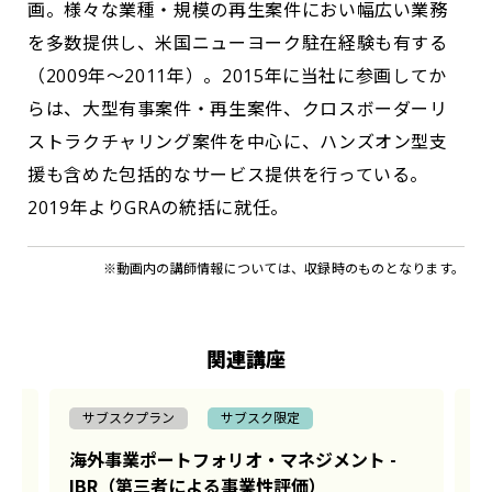
画。様々な業種・規模の再生案件におい幅広い業務
を多数提供し、米国ニューヨーク駐在経験も有する
（2009年～2011年）。2015年に当社に参画してか
らは、大型有事案件・再生案件、クロスボーダーリ
ストラクチャリング案件を中心に、ハンズオン型支
援も含めた包括的なサービス提供を行っている。
2019年よりGRAの統括に就任。
※動画内の講師情報については、収録時のものとなります。
関連講座
サブスクプラン
サブスク限定
2
海外事業ポートフォリオ・マネジメント -
海
IBR（第三者による事業性評価）
講