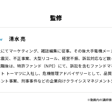
監修
清水 亮
er
社にてマーケティング、雑誌編集に従事。その後大手電機メー
は震災、不正事案、大型リコール、経営不振、訴訟対応など数
退職後は、特許ファンド（NPE）にて、訴訟を含むファンドマネ
イト トーマツに入社し、危機管理アドバイザリーとして、品
メント事案、刑事事件などの企業向けクライシスマネジメント
※動画内の講師情