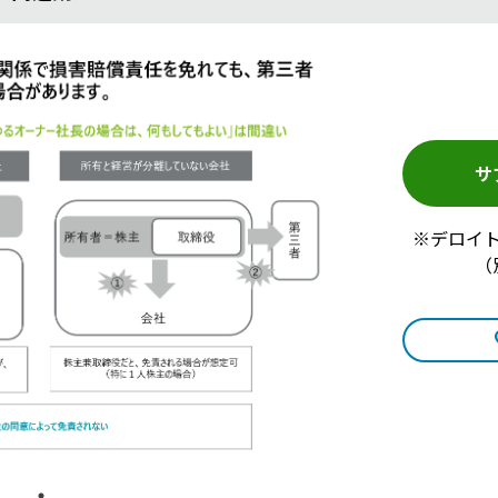
サ
※デロイ
（