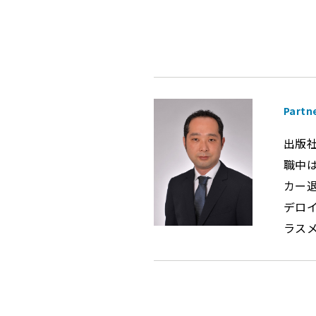
Partn
出版
職中
カー
デロ
ラス