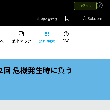
ログイン
Solutions
お問い合わせ
question_answer
apps
help_outline
FAQ
方へ
講座マップ
講座検索
2回 危機発生時に負う