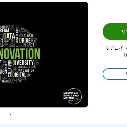
サ
※デロイ
（