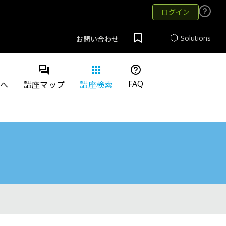
ログイン
Solutions
お問い合わせ
question_answer
apps
help_outline
FAQ
方へ
講座マップ
講座検索