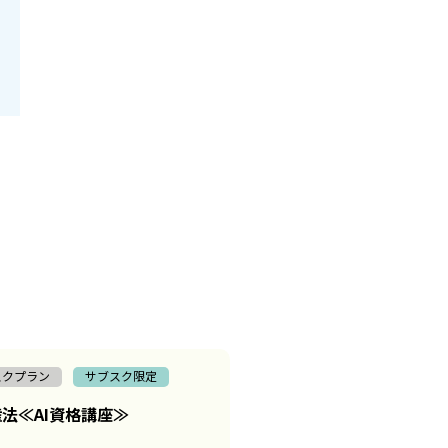
スクプラン
サブスク限定
法≪AI資格講座≫