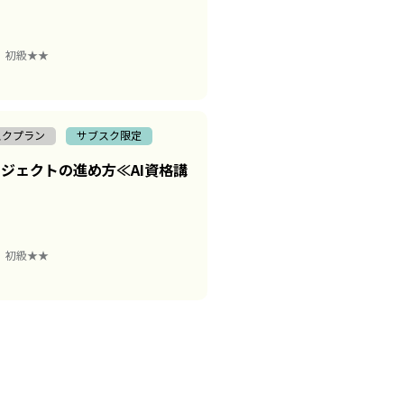
初級★★
スクプラン
サブスク限定
ロジェクトの進め方≪AI資格講
初級★★