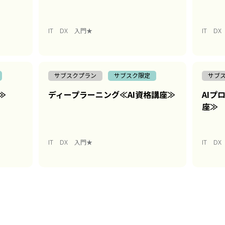
IT
DX
入門★
IT
DX
サブスクプラン
サブスク限定
サブ
≫
ディープラーニング≪AI資格講座≫
AIプ
座≫
IT
DX
入門★
IT
DX