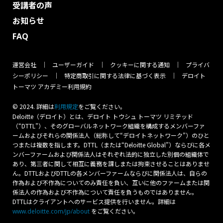
受講者の声
お知らせ
FAQ
運営会社
ユーザーガイド
クッキーに関する通知
プライバ
シーポリシー
特定商取引に関する法律に基づく表示
デロイト
トーマツ アカデミー利用規約
© 2024. 詳細は
をご覧ください。
利⽤規定
Deloitte（デロイト）とは、デロイト トウシュ トーマツ リミテッド
（“DTTL”）、そのグローバルネットワーク組織を構成するメンバーファ
ームおよびそれらの関係法人（総称して“デロイトネットワーク”）のひと
つまたは複数を指します。DTTL（または“Deloitte Global”）ならびに各メ
ンバーファームおよび関係法人はそれぞれ法的に独立した別個の組織体で
あり、第三者に関して相互に義務を課しまたは拘束させることはありませ
ん。DTTLおよびDTTLの各メンバーファームならびに関係法人は、自らの
作為および不作為についてのみ責任を負い、互いに他のファームまたは関
係法人の作為および不作為について責任を負うものではありません。
DTTLはクライアントへのサービス提供を行いません。詳細は
をご覧ください。
www.deloitte.com/jp/about