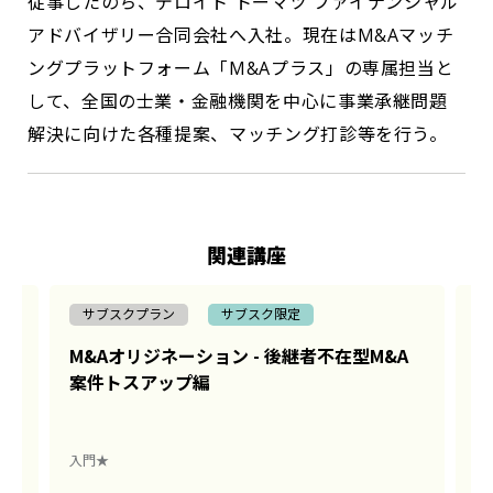
従事したのち、デロイト トーマツ ファイナンシャル
アドバイザリー合同会社へ入社。現在はM&Aマッチ
ングプラットフォーム「M&Aプラス」の専属担当と
して、全国の士業・金融機関を中心に事業承継問題
解決に向けた各種提案、マッチング打診等を行う。
関連講座
サブスクプラン
サブスク限定
M&Aオリジネーション - 後継者不在型M&A
中
案件トスアップ編
入門★
初