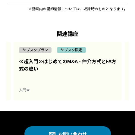
※動画内の講師情報については、収録時のものとなります。
関連講座
サブスクプラン
サブスク限定
事業
≪超入門≫はじめてのM&A - 仲介方式とFA方
≪
式の違い
る
入門★
入
お問い合わせ