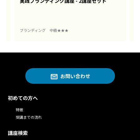
の
実践ブランディング講座 - 2講座セット
実
育
ブランディング
中級★★★
ブ
お問い合わせ
初めての方へ
特徴
受講までの流れ
講座検索