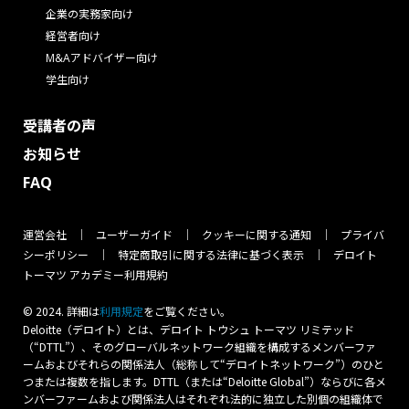
企業の実務家向け
経営者向け
M&Aアドバイザー向け
学生向け
受講者の声
お知らせ
FAQ
運営会社
ユーザーガイド
クッキーに関する通知
プライバ
シーポリシー
特定商取引に関する法律に基づく表示
デロイト
トーマツ アカデミー利用規約
© 2024. 詳細は
をご覧ください。
利⽤規定
Deloitte（デロイト）とは、デロイト トウシュ トーマツ リミテッド
（“DTTL”）、そのグローバルネットワーク組織を構成するメンバーファ
ームおよびそれらの関係法人（総称して“デロイトネットワーク”）のひと
つまたは複数を指します。DTTL（または“Deloitte Global”）ならびに各メ
ンバーファームおよび関係法人はそれぞれ法的に独立した別個の組織体で