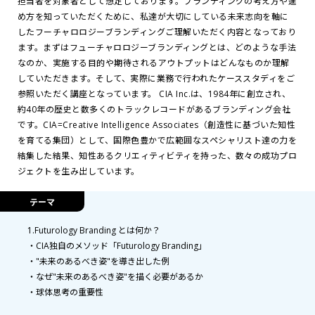
担当者を対象者として想定しております。ブランディングの考え方や進
め方を知っていただくために、私達が大切にしている未来志向を軸に
したフーチャロロジーブランディングご理解いただく内容となっており
ます。まずはフューチャロロジーブランディングとは、どのような手法
なのか、実施する目的や期待されるアウトプットはどんなものか理解
していただきます。そして、実際に業務で行われたケーススタディをご
参照いただく講座となっています。 CIA Inc.は、1984年に創立され、
約40年の歴史と数多くのトラックレコードがあるブランディング会社
です。CIA=Creative Intelligence Associates（創造性に基づいた知性
を育てる集団）として、国際色豊かで広範囲なスペシャリスト達の力を
結集した結果、知性あるクリエィティビティを持った、数々の成功プロ
ジェクトを生み出しています。
テーマ
1.Futurology Branding とは何か？
・CIA独自のメソッド「Futurology Branding」
・"未来のあるべき姿"を導き出した例
・なぜ"未来のあるべき姿"を描く必要があるか
・球体思考の重要性