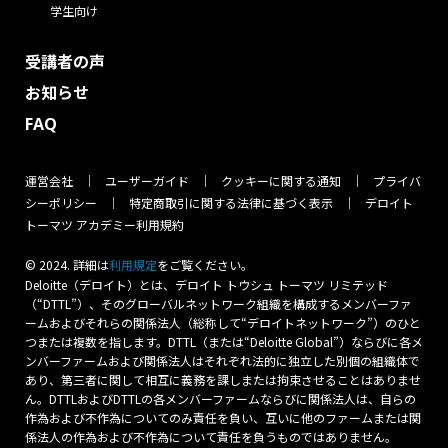
学生向け
受講者の声
お知らせ
FAQ
運営会社
ユーザーガイド
クッキーに関する通知
プライバ
シーポリシー
特定商取引に関する法律に基づく表示
デロイト
トーマツ アカデミー利用規約
© 2024. 詳細は
をご覧ください。
利⽤規定
Deloitte（デロイト）とは、デロイト トウシュ トーマツ リミテッド
（“DTTL”）、そのグローバルネットワーク組織を構成するメンバーファ
ームおよびそれらの関係法人（総称して“デロイトネットワーク”）のひと
つまたは複数を指します。DTTL（または“Deloitte Global”）ならびに各メ
ンバーファームおよび関係法人はそれぞれ法的に独立した別個の組織体で
あり、第三者に関して相互に義務を課しまたは拘束させることはありませ
ん。DTTLおよびDTTLの各メンバーファームならびに関係法人は、自らの
作為および不作為についてのみ責任を負い、互いに他のファームまたは関
係法人の作為および不作為について責任を負うものではありません。